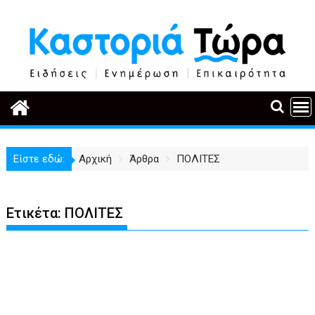
Περάστε
στο
περιεχόμενο
Είστε εδώ:
Αρχική
Άρθρα
ΠΟΛΙΤΕΣ
Ετικέτα:
ΠΟΛΙΤΕΣ