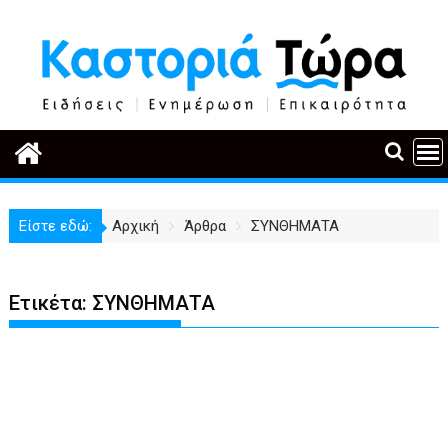
Περάστε
στο
περιεχόμενο
Είστε εδώ:
Αρχική
Άρθρα
ΣΥΝΘΗΜΑΤΑ
Ετικέτα:
ΣΥΝΘΗΜΑΤΑ