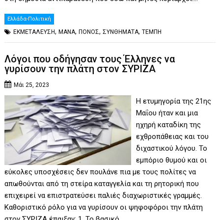
Ελλάδα-Πολιτική
,
,
,
,
ΕΚΜΕΤΑΛΕΥΣΗ
ΜΑΝΑ
ΠΟΝΟΣ
ΣΥΝΘΗΜΑΤΑ
ΤΕΜΠΗ
Λόγοι που οδήγησαν τους Έλληνες να
γυρίσουν την πλάτη στον ΣΥΡΙΖΑ
Μάι 25, 2023
Η ετυμηγορία της 21ης
Μαΐου ήταν και μια
ηχηρή καταδίκη της
εχθροπάθειας και του
διχαστικού λόγου. Το
εμπόριο θυμού και οι
εύκολες υποσχέσεις δεν πουλάνε πια με τους πολίτες να
απωθούνται από τη στείρα καταγγελία και τη ρητορική που
επιχειρεί να επιστρατεύσει παλιές διαχωριστικές γραμμές.
Καθοριστικό ρόλο για να γυρίσουν οι ψηφοφόροι την πλάτη
στον ΣΥΡΙΖΑ έπαιξαν: 1. Το βασικό…