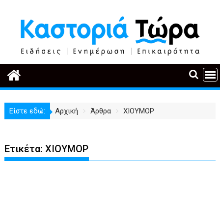
Περάστε
στο
περιεχόμενο
Είστε εδώ:
Αρχική
Άρθρα
ΧΙΟΥΜΟΡ
Ετικέτα:
ΧΙΟΥΜΟΡ