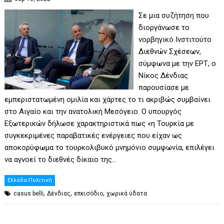
Σε μια συζήτηση που
διοργάνωσε το
νορβηγικό Ινστιτούτο
Διεθνών Σχέσεων,
σύμφωνα με την ΕΡΤ, ο
Νίκος Δένδιας
παρουσίασε με
εμπεριστατωμένη ομιλία και χάρτες το τι ακριβώς συμβαίνει
στο Αιγαίο και την ανατολική Μεσόγειο. Ο υπουργός
Εξωτερικών δήλωσε χαρακτηριστικά πως «η Τουρκία με
συγκεκριμένες παραβατικές ενέργειες που είχαν ως
αποκορύφωμα το τουρκολιβυκό μνημόνιο συμφωνία, επιλέγει
να αγνοεί το διεθνές δίκαιο της…
Ελλάδα-Πολιτική
,
,
,
casus belli
Δένδιας
επεισόδιο
χωρικά ύδατα