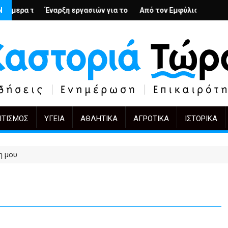
λή
νιους; – Ο Άρμιν Βέγκνερ απέναντι στη λήθη
Ν
ξη εργασιών για το Κέντρο Ημέρας Ολικής Φροντίδας στην Καστο
Από τον Εμφύλιο στην Πόλωση: το ίδιο έργ
KIFF 51: Η εικόν
ΙΤΙΣΜΌΣ
ΥΓΕΊΑ
ΑΘΛΗΤΙΚΆ
ΑΓΡΟΤΙΚΆ
ΙΣΤΟΡΙΚΆ
η μου