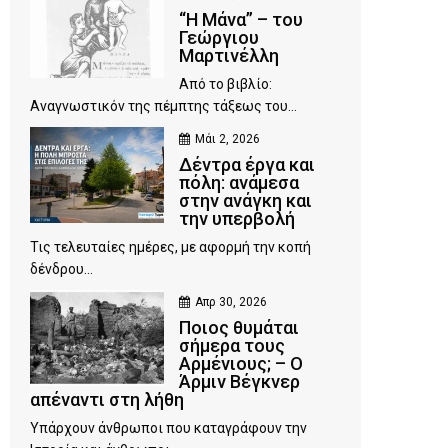
“Η Μάνα” – του
Γεώργιου
Μαρτινέλλη
Από το βιβλίο:
Αναγνωστικόν της πέμπτης τάξεως του...
Μάι 2, 2026
Δέντρα έργα και
πόλη: ανάμεσα
στην ανάγκη και
την υπερβολή
Τις τελευταίες ημέρες, με αφορμή την κοπή
δένδρου...
Απρ 30, 2026
Ποιος θυμάται
σήμερα τους
Αρμένιους; – Ο
Άρμιν Βέγκνερ
απέναντι στη λήθη
Υπάρχουν άνθρωποι που καταγράφουν την