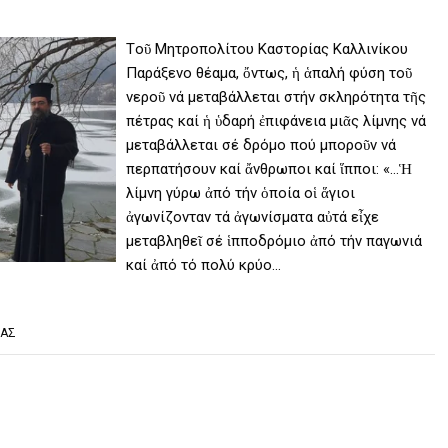
Tοῦ Μητροπολίτου Καστορίας Καλλινίκου
Παράξενο θέαμα, ὄντως, ἡ ἁπαλή φύση τοῦ
νεροῦ νά μεταβάλλεται στήν σκληρότητα τῆς
πέτρας καί ἡ ὑδαρή ἐπιφάνεια μιᾶς λίμνης νά
μεταβάλλεται σέ δρόμο πού μποροῦν νά
περπατήσουν καί ἄνθρωποι καί ἵπποι: «…Ἡ
λίμνη γύρω ἀπό τήν ὁποία οἱ ἅγιοι
ἀγωνίζονταν τά ἀγωνίσματα αὐτά εἶχε
μεταβληθεῖ σέ ἱπποδρόμιο ἀπό τήν παγωνιά
καί ἀπό τό πολύ κρύο…
ΙΑΣ