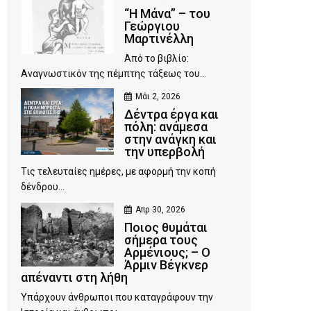
“Η Μάνα” – του
Γεώργιου
Μαρτινέλλη
Από το βιβλίο:
Αναγνωστικόν της πέμπτης τάξεως του...
Μάι 2, 2026
Δέντρα έργα και
πόλη: ανάμεσα
στην ανάγκη και
την υπερβολή
Τις τελευταίες ημέρες, με αφορμή την κοπή
δένδρου...
Απρ 30, 2026
Ποιος θυμάται
σήμερα τους
Αρμένιους; – Ο
Άρμιν Βέγκνερ
απέναντι στη λήθη
Υπάρχουν άνθρωποι που καταγράφουν την