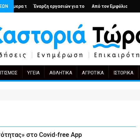
 υπερβολή
ς Αρμένιους; – Ο Άρμιν Βέγκνερ απέναντι στη λήθη
ΣΕΩΝ
Έναρξη εργασιών για το Κέντρο Ημέρας Ολικής Φροντίδας στην
Από τον Εμφύλιο στην Πόλωση: το ί
KIFF 51: 
ΙΤΙΣΜΌΣ
ΥΓΕΊΑ
ΑΘΛΗΤΙΚΆ
ΑΓΡΟΤΙΚΆ
ΙΣΤΟΡΙΚΆ
τότητας» στο Covid-free App