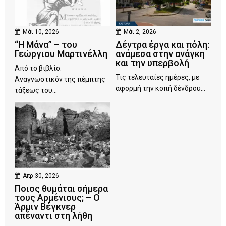
Μάι 10, 2026
Μάι 2, 2026
“Η Μάνα” – του
Δέντρα έργα και πόλη:
Γεώργιου Μαρτινέλλη
ανάμεσα στην ανάγκη
και την υπερβολή
Από το βιβλίο:
Τις τελευταίες ημέρες, με
Αναγνωστικόν της πέμπτης
αφορμή την κοπή δένδρου...
τάξεως του...
Απρ 30, 2026
Ποιος θυμάται σήμερα
τους Αρμένιους; – Ο
Άρμιν Βέγκνερ
απέναντι στη λήθη