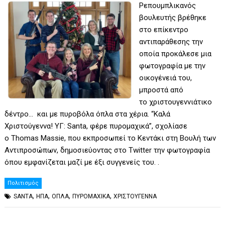
Ρεπουμπλικανός
βουλευτής βρέθηκε
στο επίκεντρο
αντιπαράθεσης την
οποία προκάλεσε μια
φωτογραφία με την
οικογένειά του,
μπροστά από
το χριστουγεννιάτικο
δέντρο… και με πυροβόλα όπλα στα χέρια. “Καλά
Χριστούγεννα! ΥΓ: Santa, φέρε πυρομαχικά”, σχολίασε
ο Thomas Massie, που εκπροσωπεί το Κεντάκι στη Βουλή των
Αντιπροσώπων, δημοσιεύοντας στο Twitter την φωτογραφία
όπου εμφανίζεται μαζί με έξι συγγενείς του. .
Πολιτισμός
,
,
,
,
SANTA
ΗΠΑ
ΟΠΛΑ
ΠΥΡΟΜΑΧΙΚΑ
ΧΡΙΣΤΟΥΓΕΝΝΑ