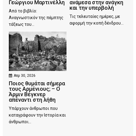
Γεώργιου Μαρτινέλλη
ανάμεσα στην ανάγκη
και την υπερβολή
Από το βιβλίο:
Τις τελευταίες ημέρες, με
Αναγνωστικόν της πέμπτης
αφορμή την κοπή δένδρου...
τάξεως του...
Απρ 30, 2026
Ποιος θυμάται σήμερα
τους Αρμένιους; – Ο
Άρμιν Βέγκνερ
απέναντι στη λήθη
Υπάρχουν άνθρωποι που
καταγράφουν την Ιστορία και
άνθρωποι...