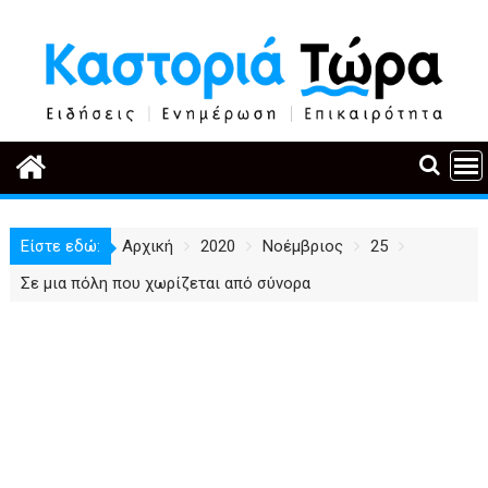
Περάστε
στο
περιεχόμενο
Είστε εδώ:
Αρχική
2020
Νοέμβριος
25
Σε μια πόλη που χωρίζεται από σύνορα