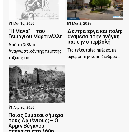
Μάι 10, 2026
Μάι 2, 2026
“Η Μάνα” – του
Δέντρα έργα και πόλη:
Γεώργιου Μαρτινέλλη
ανάμεσα στην ανάγκη
και την υπερβολή
Από το βιβλίο:
Τις τελευταίες ημέρες, με
Αναγνωστικόν της πέμπτης
αφορμή την κοπή δένδρου...
τάξεως του...
Απρ 30, 2026
Ποιος θυμάται σήμερα
τους Αρμένιους; – Ο
Άρμιν Βέγκνερ
απέναντι στη λήθη