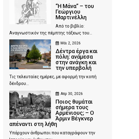
“Η Μάνα” – του
Γεώργιου
Μαρτινέλλη
Από το βιβλίο:
Αναγνωστικόν της πέμπτης τάξεως του...
Μάι 2, 2026
Δέντρα έργα και
πόλη: ανάμεσα
στην ανάγκη και
την υπερβολή
Τις τελευταίες ημέρες, με αφορμή την κοπή
δένδρου...
Απρ 30, 2026
Ποιος θυμάται
σήμερα τους
Αρμένιους; – Ο
Άρμιν Βέγκνερ
απέναντι στη λήθη
Υπάρχουν άνθρωποι που καταγράφουν την