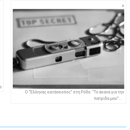
α
Ο “Έλληνας κατάσκοπος” στη Ρόδο: “Το έκανα για την
πατρίδα μου”…