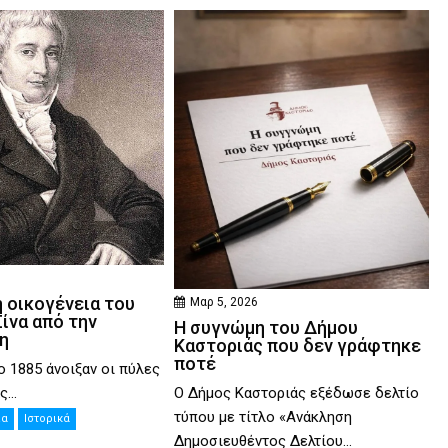
6
 οικογένεια του
Μαρ 5, 2026
ίνα από την
Η συγνώμη του Δήμου
η
Καστοριάς που δεν γράφτηκε
ποτέ
ο 1885 άνοιξαν οι πύλες
Ο Δήμος Καστοριάς εξέδωσε δελτίο
...
τύπου με τίτλο «Ανάκληση
ία
Ιστορικά
Δημοσιευθέντος Δελτίου...