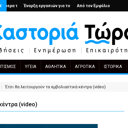
υς; – Ο Άρμιν Βέγκνερ απέναντι στη λήθη
Ν
εργασιών για το Κέντρο Ημέρας Ολικής Φροντίδας στην Καστοριά
Από τον Εμφύλιο στην Πόλωση: το ίδιο έργο,
KIFF 51: Η εικόνα 
ΙΤΙΣΜΌΣ
ΥΓΕΊΑ
ΑΘΛΗΤΙΚΆ
ΑΓΡΟΤΙΚΆ
ΙΣΤΟΡΙΚΆ
Έτσι θα λειτουργούν τα εμβολιαστικά κέντρα (video)
κέντρα (video)