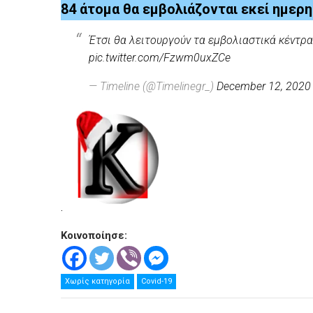
84 άτομα θα εμβολιάζονται εκεί ημερ
Έτσι θα λειτουργούν τα εμβολιαστικά κέντρ
pic.twitter.com/Fzwm0uxZCe
— Timeline (@Timelinegr_)
December 12, 2020
.
Κοινοποίησε:
Χωρίς κατηγορία
Covid-19