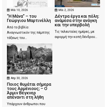
Μάι 10, 2026
Μάι 2, 2026
“Η Μάνα” – του
Δέντρα έργα και πόλη:
Γεώργιου Μαρτινέλλη
ανάμεσα στην ανάγκη
και την υπερβολή
Από το βιβλίο:
Τις τελευταίες ημέρες, με
Αναγνωστικόν της πέμπτης
αφορμή την κοπή δένδρου...
τάξεως του...
Απρ 30, 2026
Ποιος θυμάται σήμερα
τους Αρμένιους; – Ο
Άρμιν Βέγκνερ
απέναντι στη λήθη
Υπάρχουν άνθρωποι που