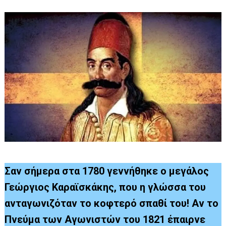
Σαν σήμερα στα 1780 γεννήθηκε ο μεγάλος
Γεώργιος Καραϊσκάκης, που η γλώσσα του
ανταγωνιζόταν το κοφτερό σπαθί του! Αν το
Πνεύμα των Αγωνιστών του 1821 έπαιρνε