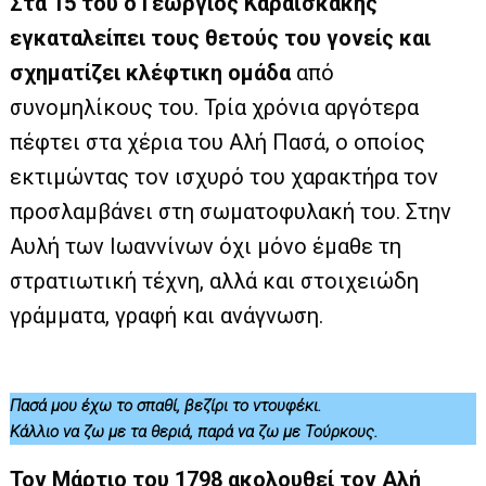
Στα 15 του ο Γεώργιος Καραϊσκάκης
εγκαταλείπει τους θετούς του γονείς και
σχηματίζει κλέφτικη ομάδα
από
συνομηλίκους του. Τρία χρόνια αργότερα
πέφτει στα χέρια του Αλή Πασά, ο οποίος
εκτιμώντας τον ισχυρό του χαρακτήρα τον
προσλαμβάνει στη σωματοφυλακή του. Στην
Αυλή των Ιωαννίνων όχι μόνο έμαθε τη
στρατιωτική τέχνη, αλλά και στοιχειώδη
γράμματα, γραφή και ανάγνωση.
Πασά μου έχω το σπαθί, βεζίρι το ντουφέκι.
Κάλλιο να ζω με τα θεριά, παρά να ζω με Τούρκους.
Τον Μάρτιο του 1798 ακολουθεί τον Αλή