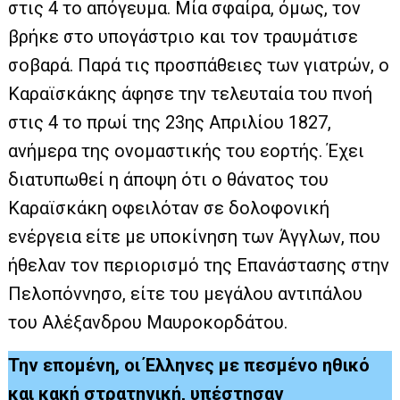
στις 4 το απόγευμα. Μία σφαίρα, όμως, τον
βρήκε στο υπογάστριο και τον τραυμάτισε
σοβαρά. Παρά τις προσπάθειες των γιατρών, ο
Καραϊσκάκης άφησε την τελευταία του πνοή
στις 4 το πρωί της 23ης Απριλίου 1827,
ανήμερα της ονομαστικής του εορτής. Έχει
διατυπωθεί η άποψη ότι ο θάνατος του
Καραϊσκάκη οφειλόταν σε δολοφονική
ενέργεια είτε με υποκίνηση των Άγγλων, που
ήθελαν τον περιορισμό της Επανάστασης στην
Πελοπόννησο, είτε του μεγάλου αντιπάλου
του Αλέξανδρου Μαυροκορδάτου.
Την επομένη, οι Έλληνες με πεσμένο ηθικό
και κακή στρατηγική, υπέστησαν