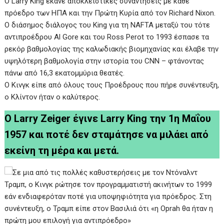
Ο Larry King έκανε αποκλειστικές συναντήσεις με κάθε
πρόεδρο των ΗΠΑ και την Πρώτη Κυρία από τον Richard Nixon.
Ο διάσημος διάλογος του King για τη NAFTA μεταξύ του τότε
αντιπροέδρου Al Gore και του Ross Perot το 1993 έσπασε τα
ρεκόρ βαθμολογίας της καλωδιακής βιομηχανίας και έλαβε την
υψηλότερη βαθμολογία στην ιστορία του CNN – φτάνοντας
πάνω από 16,3 εκατομμύρια θεατές.
Ο Κινγκ είπε από όλους τους Προέδρους που πήρε συνέντευξη,
ο Κλίντον ήταν ο καλύτερος.
Ο Larry Zeiger έγινε Larry King την 1η Μαΐου
1957 και ποτέ δεν σταμάτησε να μιλάει από
εκείνη τη μέρα και μετά.