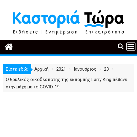
Περάστε
στο
περιεχόμενο
Είστε εδώ:
Αρχική
2021
Ιανουάριος
23
Ο θρυλικός οικοδεσπότης της εκπομπής Larry King πέθανε
στην μάχη με το COVID-19