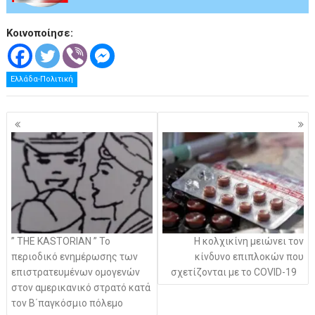
Κοινοποίησε:
Ελλάδα-Πολιτική
Πλοήγηση
άρθρων
” ΤHE KASTORIAN ” Το
Η κολχικίνη μειώνει τον
περιοδικό ενημέρωσης των
κίνδυνο επιπλοκών που
επιστρατευμένων ομογενών
σχετίζονται με το COVID-19
στον αμερικανικό στρατό κατά
τον Β΄παγκόσμιο πόλεμο