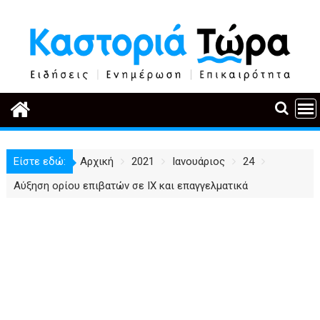
Περάστε
στο
περιεχόμενο
Είστε εδώ:
Αρχική
2021
Ιανουάριος
24
Αύξηση ορίου επιβατών σε ΙΧ και επαγγελματικά