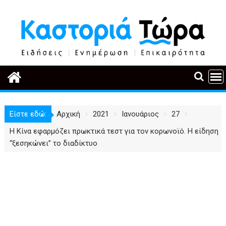
Περάστε
στο
περιεχόμενο
Είστε εδώ:
Αρχική
2021
Ιανουάριος
27
Η Κίνα εφαρμόζει πρωκτικά τεστ για τον κορωνοϊό. Η είδηση
“ξεσηκώνει” το διαδίκτυο