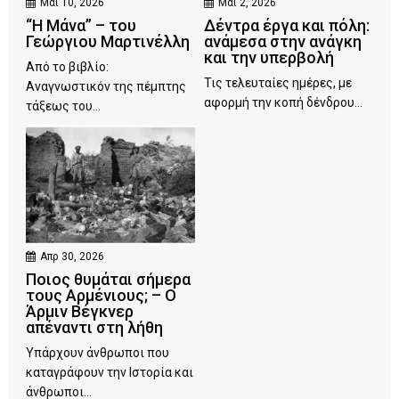
Μάι 10, 2026
Μάι 2, 2026
“Η Μάνα” – του
Δέντρα έργα και πόλη:
Γεώργιου Μαρτινέλλη
ανάμεσα στην ανάγκη
και την υπερβολή
Από το βιβλίο:
Τις τελευταίες ημέρες, με
Αναγνωστικόν της πέμπτης
αφορμή την κοπή δένδρου...
τάξεως του...
Απρ 30, 2026
Ποιος θυμάται σήμερα
τους Αρμένιους; – Ο
Άρμιν Βέγκνερ
απέναντι στη λήθη
Υπάρχουν άνθρωποι που
καταγράφουν την Ιστορία και
άνθρωποι...