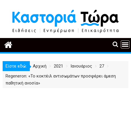
Περάστε
στο
περιεχόμενο
Είστε εδώ:
Αρχική
2021
Ιανουάριος
27
Regeneron: «Το κοκτέιλ αντισωμάτων προσφέρει άμεση
παθητική ανοσία»