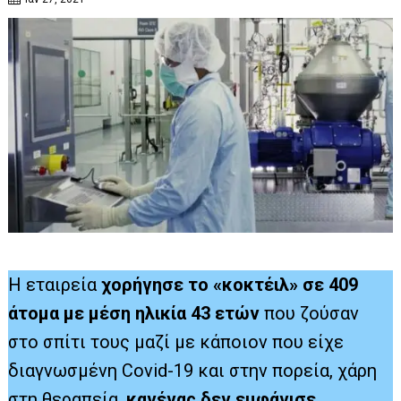
Η εταιρεία
χορήγησε το «κοκτέιλ» σε 409
άτομα με μέση ηλικία 43 ετών
που ζούσαν
στο σπίτι τους μαζί με κάποιον που είχε
διαγνωσμένη Covid-19 και στην πορεία, χάρη
στη θεραπεία,
κανένας δεν εμφάνισε