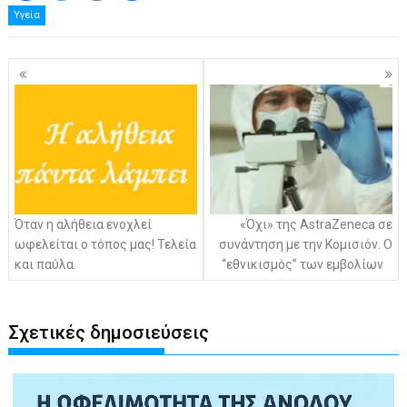
Υγεία
Πλοήγηση
άρθρων
Όταν η αλήθεια ενοχλεί
«Όχι» της AstraZeneca σε
ωφελείται ο τόπος μας! Τελεία
συνάντηση με την Κομισιόν. Ο
και παύλα.
“εθνικισμός” των εμβολίων
Σχετικές δημοσιεύσεις