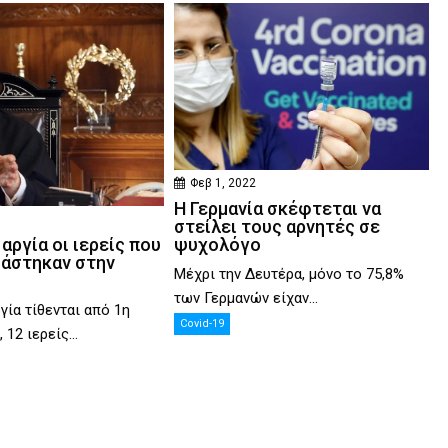
Φεβ 1, 2022
Η Γερμανία σκέφτεται να
στείλει τους αρνητές σε
ψυχολόγο
 αργία οι ιερείς που
ιάστηκαν στην
Μέχρι την Δευτέρα, μόνο το 75,8%
των Γερμανών είχαν...
γία τίθενται από 1η
Covid-19
12 ιερείς...