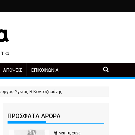
ιά
ο, άλλοι πρωταγωνιστές
α μετά την αγορά
Περιοδική Έκθεση με τίτλο “Στάχτες και δάκρυα στη Λ
"Η Μάνα" - του Γεώργιου Μα
ΑΠΌΨΕΙΣ
ΕΠΙΚΟΙΝΩΝΊΑ
ουργός Υγείας Β Κοντοζαμάνης
ΠΡΟΣΦΑΤΑ ΑΡΘΡΑ
Μάι 10, 2026