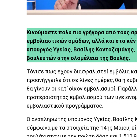
Κινούμαστε πολύ πιο γρήγορα από τους α
εμβολιαστικών ομάδων, αλλά και στα κέ
υπουργός Υγείας, Βασίλης Κοντοζαμάνης
βουλευτών στην ολομέλεια της Βουλής.
Τόνισε πως έχουν διασφαλιστεί εμβόλια κα
προανήγγειλε ότι σε λίγες ημέρες, θα η κυ
θα γίνουν οι κατ’ οίκον εμβολιασμοί. Παράλ
προτεραιότητας εμβολιασμού των υγειονομ
εμβολιαστικού προγράμματος.
Ο αναπληρωτής υπουργός Υγείας, Βασίλης 
σύμφωνα με τα στοιχεία της 14ης Μαϊου, ε
τουλάχιστον με την πρώτη δόση και 1.510.90