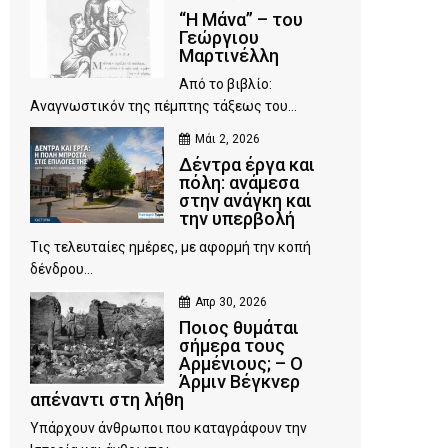
“Η Μάνα” – του
Γεώργιου
Μαρτινέλλη
Από το βιβλίο:
Αναγνωστικόν της πέμπτης τάξεως του...
Μάι 2, 2026
Δέντρα έργα και
πόλη: ανάμεσα
στην ανάγκη και
την υπερβολή
Τις τελευταίες ημέρες, με αφορμή την κοπή
δένδρου...
Απρ 30, 2026
Ποιος θυμάται
σήμερα τους
Αρμένιους; – Ο
Άρμιν Βέγκνερ
απέναντι στη λήθη
Υπάρχουν άνθρωποι που καταγράφουν την