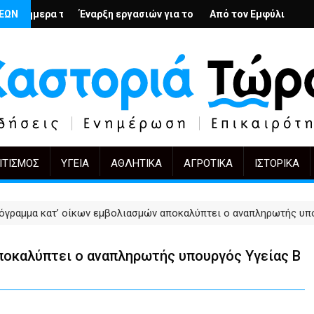
λή
ιους; – Ο Άρμιν Βέγκνερ απέναντι στη λήθη
ΣΕΩΝ
η εργασιών για το Κέντρο Ημέρας Ολικής Φροντίδας στην Καστορ
Από τον Εμφύλιο στην Πόλωση: το ίδιο έργ
KIFF 51: Η εικόν
ΙΤΙΣΜΌΣ
ΥΓΕΊΑ
ΑΘΛΗΤΙΚΆ
ΑΓΡΟΤΙΚΆ
ΙΣΤΟΡΙΚΆ
όγραμμα κατ’ οίκων εμβολιασμών αποκαλύπτει ο αναπληρωτής υπ
ποκαλύπτει ο αναπληρωτής υπουργός Υγείας Β