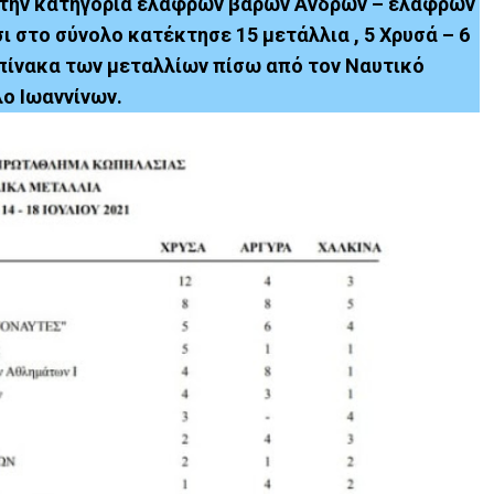
 στην κατηγορία ελαφρών βαρών Ανδρών – ελαφρών
ι στο σύνολο κατέκτησε 15 μετάλλια , 5 Χρυσά – 6
 πίνακα των μεταλλίων πίσω από τον Ναυτικό
λο Ιωαννίνων.