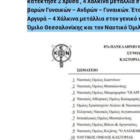
κατέκτησε 2 Χρυσά , 4 Χάλκινα μετάλλια
βαρών Γυναικών – Ανδρών – Γυναικών. Έτσ
Αργυρά – 4 Χάλκινα μετάλλια στον γενικό
Όμιλο Θεσσαλονίκης και τον Ναυτικό Όμι