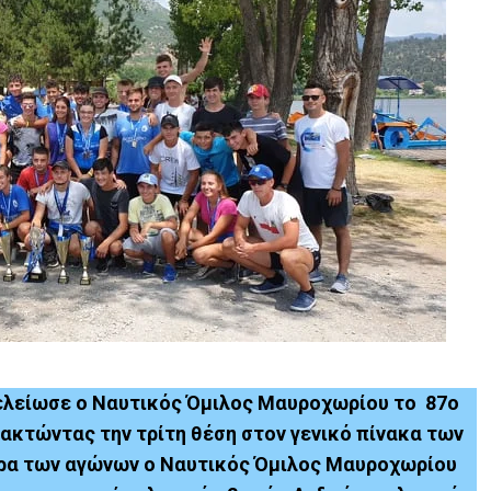
λείωσε ο Ναυτικός Όμιλος Μαυροχωρίου το 87ο
κτώντας την τρίτη θέση στον γενικό πίνακα των
έρα των αγώνων ο Ναυτικός Όμιλος Μαυροχωρίου