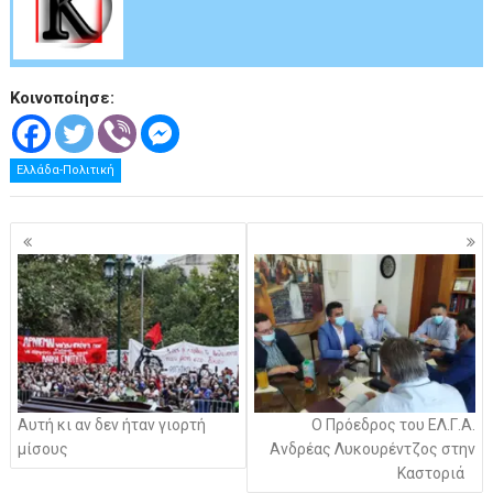
.
Κοινοποίησε:
Ελλάδα-Πολιτική
Πλοήγηση
άρθρων
Αυτή κι αν δεν ήταν γιορτή
Ο Πρόεδρος του ΕΛ.Γ.Α.
μίσους
Ανδρέας Λυκουρέντζος στην
Καστοριά