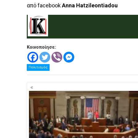
από facebook
Anna Hatzileontiadou
.
Κοινοποίησε:
Πολιτισμός
Πλοήγηση
άρθρων