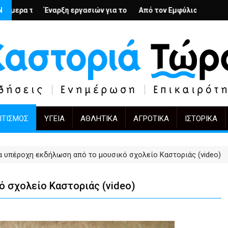
; – Ο Άρμιν Βέγκνερ απέναντι στη λήθη
Ν
γασιών για το Κέντρο Ημέρας Ολικής Φροντίδας στην Καστοριά
Από τον Εμφύλιο στην Πόλωση: το ίδιο έργο, ά
KIFF 51: Η εικόνα μετ
ΙΤΙΣΜΌΣ
ΥΓΕΊΑ
ΑΘΛΗΤΙΚΆ
ΑΓΡΟΤΙΚΆ
ΙΣΤΟΡΙΚΆ
α υπέροχη εκδήλωση από το μουσικό σχολείο Καστοριάς (video)
 σχολείο Καστοριάς (video)