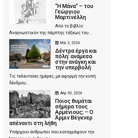
“Η Μάνα” – του
Γεώργιου
Μαρτινέλλη
Από το βιβλίο:
Αναγνωστικόν της πέμπτης τάξεως του...
Μάι 2, 2026
Δέντρα έργα και
πόλη: ανάμεσα
στην ανάγκη και
την υπερβολή
Τις τελευταίες ημέρες, με αφορμή την κοπή
δένδρου...
Απρ 30, 2026
Ποιος θυμάται
σήμερα τους
Αρμένιους; – Ο
Άρμιν Βέγκνερ
απέναντι στη λήθη
Υπάρχουν άνθρωποι που καταγράφουν την