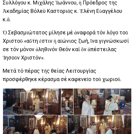
Συλλόγου κ. Μιχάλης Ἰωάννου, ἡ Πρόεδρος τῆς
Ἀκαδημίας Βόλεϋ Καστοριᾶς κ. Ἑλένη Εὐαγγέλου
κ.ἄ.
Ὁ Σεβασμιώτατος μίλησε μέ ἀναφορά τόν λόγο τοῦ
Χριστοῦ «αὕτη ἐστιν ἡ αἰώνιος ζωή, ἵνα γιγνώσκωσί
σε τόν μόνον ἀληθινόν Θεόν καί ὅν ἀπέστειλας
Ἰησοῦν Χριστόν».
Μετά τό πέρας τῆς θείας Λειτουργίας
προσφέρθηκε κέρασμα σέ καφενεῖο τοῦ χωριοῦ.