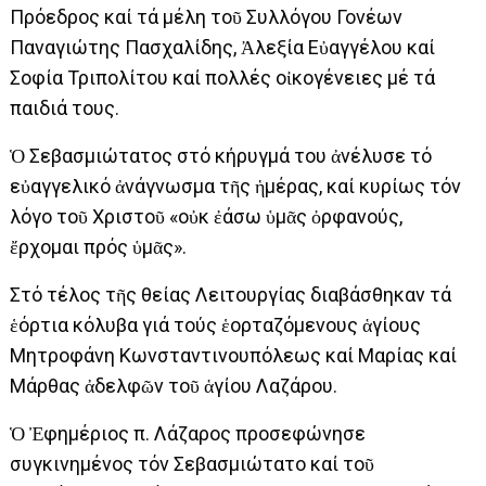
Πρόεδρος καί τά μέλη τοῦ Συλλόγου Γονέων
Παναγιώτης Πασχαλίδης, Ἀλεξία Εὐαγγέλου καί
Σοφία Τριπολίτου καί πολλές οἰκογένειες μέ τά
παιδιά τους.
Ὁ Σεβασμιώτατος στό κήρυγμά του ἀνέλυσε τό
εὐαγγελικό ἀνάγνωσμα τῆς ἡμέρας, καί κυρίως τόν
λόγο τοῦ Χριστοῦ «οὐκ ἐάσω ὑμᾶς ὀρφανούς,
ἔρχομαι πρός ὑμᾶς».
Στό τέλος τῆς θείας Λειτουργίας διαβάσθηκαν τά
ἑόρτια κόλυβα γιά τούς ἑορταζόμενους ἁγίους
Μητροφάνη Κωνσταντινουπόλεως καί Μαρίας καί
Μάρθας ἀδελφῶν τοῦ ἁγίου Λαζάρου.
Ὁ Ἐφημέριος π. Λάζαρος προσεφώνησε
συγκινημένος τόν Σεβασμιώτατο καί τοῦ