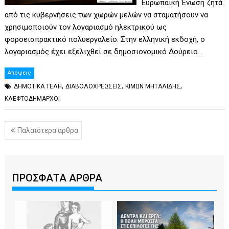
Ευρωπαϊκή Ένωση ζητά
από τις κυβερνήσεις των χωρών μελών να σταματήσουν να
χρησιμοποιούν τον λογαριασμό ηλεκτρικού ως
φοροεισπρακτικό πολυεργαλείο. Στην ελληνική εκδοχή, ο
λογαριασμός έχει εξελιχθεί σε δημοσιονομικό Δούρειο…
Απόψεις
,
,
,
ΔΗΜΟΤΙΚΑ ΤΕΛΗ
ΔΙΑΒΟΛΟΧΡΕΩΣΕΙΣ
ΚΙΜΩΝ ΜΗΤΑΛΙΔΗΣ
ΚΛΕΦΤΟΔΗΜΑΡΧΟΙ
Πλοήγηση
Παλαιότερα άρθρα
άρθρων
ΠΡΟΣΦΑΤΑ ΑΡΘΡΑ