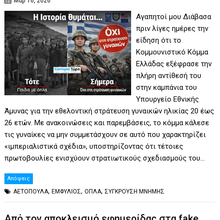
Μαρ 16, 2026
Αγαπητοί μου Διάβασα
πριν λίγες ημέρες την
είδηση ότι το
Κομμουνιστικό Κόμμα
Ελλάδας εξέφρασε την
πλήρη αντίθεσή του
στην καμπάνια του
Υπουργείο Εθνικής
Άμυνας για την εθελοντική στράτευση γυναικών ηλικίας 20 έως
26 ετών. Με ανακοινώσεις και παρεμβάσεις, το κόμμα κάλεσε
τις γυναίκες να μην συμμετάσχουν σε αυτό που χαρακτηρίζει
«ιμπεριαλιστικά σχέδια», υποστηρίζοντας ότι τέτοιες
πρωτοβουλίες ενισχύουν στρατιωτικούς σχεδιασμούς του…
Απόψεις
,
,
,
ΑΕΤΟΠΟΥΛΑ
ΕΜΦΥΛΙΟΣ
ΟΠΛΑ
ΣΥΓΚΡΟΥΣΗ ΜΝΗΜΗΣ
Από τον αποκλεισμό εφημερίδας στα fake