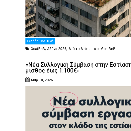
Ελλάδα-Πολιτική
,
,
GoatBnB
Αθήνα 2026
Από το Airbnb… στο GoatBnB
«Νέα Συλλογική Σύμβαση στην Εστίασ
μισθός έως 1.100€»
Μαρ 18, 2026