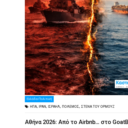
Ελλάδα-Πολιτική
,
,
,
,
ΗΠΑ
ΙΡΑΝ
ΙΣΡΑΗΛ
ΠΟΛΕΜΟΣ
ΣΤΕΝΑ ΤΟΥ ΟΡΜΟΥΖ
Αθήνα 2026: Από το Airbnb… στο Goat