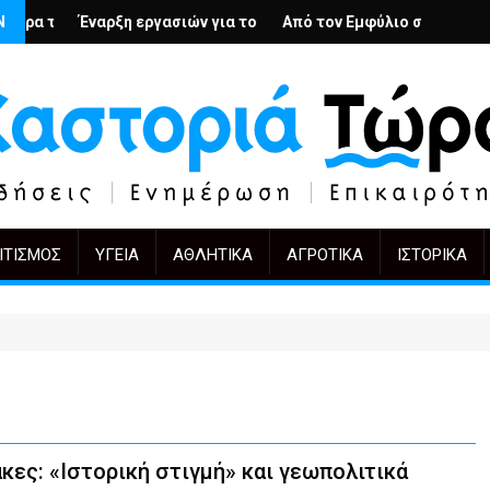
ρμιν Βέγκνερ απέναντι στη λήθη
για το Κέντρο Ημέρας Ολικής Φροντίδας στην Καστοριά
Ν
Από τον Εμφύλιο στην Πόλωση: το ίδιο έργο, άλλοι πρ
KIFF 51: Η εικόνα μετά την α
Π
ΙΤΙΣΜΌΣ
ΥΓΕΊΑ
ΑΘΛΗΤΙΚΆ
ΑΓΡΟΤΙΚΆ
ΙΣΤΟΡΙΚΆ
ες: «Ιστορική στιγμή» και γεωπολιτικά