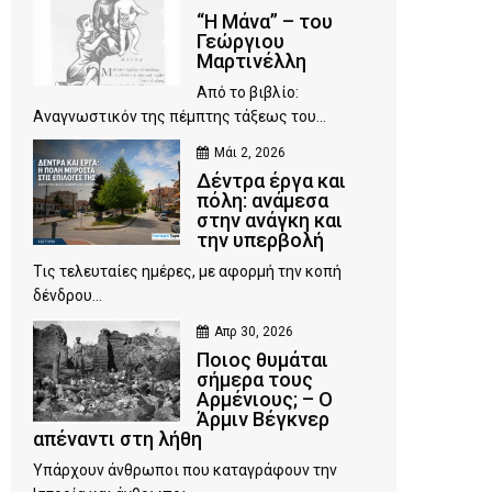
“Η Μάνα” – του
Γεώργιου
Μαρτινέλλη
Από το βιβλίο:
Αναγνωστικόν της πέμπτης τάξεως του...
Μάι 2, 2026
Δέντρα έργα και
πόλη: ανάμεσα
στην ανάγκη και
την υπερβολή
Τις τελευταίες ημέρες, με αφορμή την κοπή
δένδρου...
Απρ 30, 2026
Ποιος θυμάται
σήμερα τους
Αρμένιους; – Ο
Άρμιν Βέγκνερ
απέναντι στη λήθη
Υπάρχουν άνθρωποι που καταγράφουν την