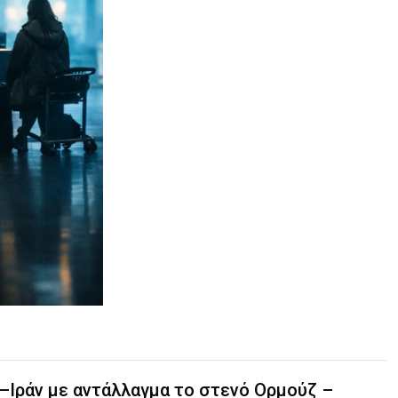
Α–Ιράν με αντάλλαγμα το στενό Ορμούζ –