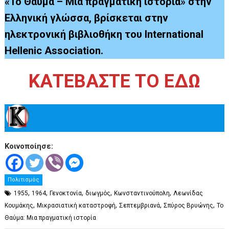
«Το Θαύμα – Μια πραγματική ιστορία» στην
Ελληνική γλώσσα, βρίσκεται στην
ηλεκτρονική βιβλιοθήκη του International
Hellenic Association.
ΚΑΤΕΒΑΣΤΕ ΤΟ ΕΔΩ
.
Κοινοποίησε:
Πολιτισμός
,
,
,
,
,
1955
1964
Γενοκτονία
διωγμός
Κωνσταντινούπολη
Λεωνίδας
,
,
,
,
Κουμάκης
Μικρασιατική καταστροφή
Σεπτεμβριανά
Σπύρος Βρυώνης
Το
Θαύμα: Μια πραγματική ιστορία