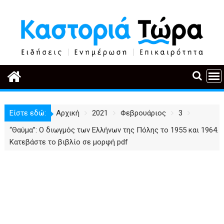
Περάστε
στο
περιεχόμενο
Είστε εδώ:
Αρχική
2021
Φεβρουάριος
3
“Θαύμα”: Ο διωγμός των Ελλήνων της Πόλης το 1955 και 1964.
Κατεβάστε το βιβλίο σε μορφή pdf