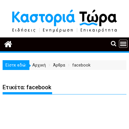
Περάστε
στο
περιεχόμενο
Είστε εδώ:
Αρχική
Άρθρα
facebook
Ετικέτα:
facebook